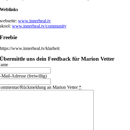
Weblinks
webseite:
www.innerheal.tv
skool:
www.innerheal.tv/community
Freebie
https://www.innerheal.tv/klarheit
Übermittle uns dein Feedback für Marion Vetter
ame
-Mail-Adresse (freiwillig)
ommentar/Rückmeldung an Marion Vetter
*