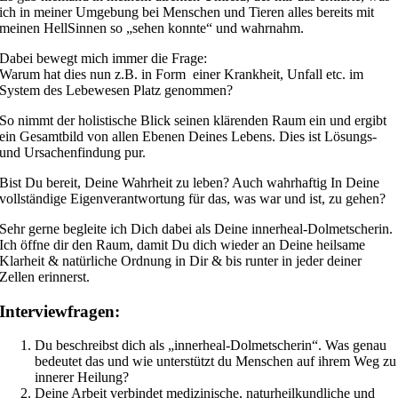
ich in meiner Umgebung bei Menschen und Tieren alles bereits mit
meinen HellSinnen so „sehen konnte“ und wahrnahm.
Dabei bewegt mich immer die Frage:
Warum hat dies nun z.B. in Form einer Krankheit, Unfall etc. im
System des Lebewesen Platz genommen?
So nimmt der holistische Blick seinen klärenden Raum ein und ergibt
ein Gesamtbild von allen Ebenen Deines Lebens. Dies ist Lösungs-
und Ursachenfindung pur.
Bist Du bereit, Deine Wahrheit zu leben? Auch wahrhaftig In Deine
vollständige Eigenverantwortung für das, was war und ist, zu gehen?
Sehr gerne begleite ich Dich dabei als Deine innerheal-Dolmetscherin.
Ich öffne dir den Raum, damit Du dich wieder an Deine heilsame
Klarheit & natürliche Ordnung in Dir & bis runter in jeder deiner
Zellen erinnerst.
Interviewfragen
:
Du beschreibst dich als „innerheal-Dolmetscherin“. Was genau
bedeutet das und wie unterstützt du Menschen auf ihrem Weg zu
innerer Heilung?
Deine Arbeit verbindet medizinische, naturheilkundliche und